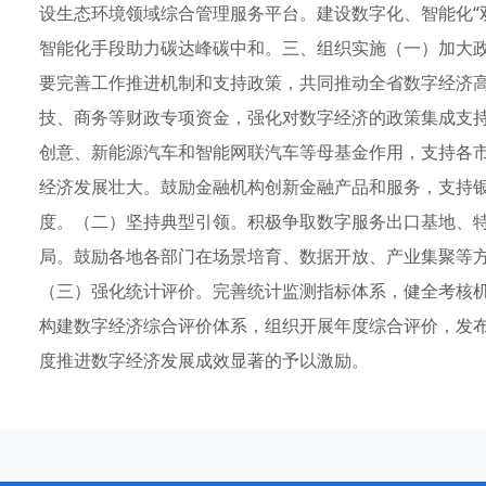
设生态环境领域综合管理服务平台。建设数字化、智能化“双
智能化手段助力碳达峰碳中和。三、组织实施（一）加大
要完善工作推进机制和支持政策，共同推动全省数字经济
技、商务等财政专项资金，强化对数字经济的政策集成支
创意、新能源汽车和智能网联汽车等母基金作用，支持各
经济发展壮大。鼓励金融机构创新金融产品和服务，支持
度。（二）坚持典型引领。积极争取数字服务出口基地、
局。鼓励各地各部门在场景培育、数据开放、产业集聚等
（三）强化统计评价。完善统计监测指标体系，健全考核
构建数字经济综合评价体系，组织开展年度综合评价，发
度推进数字经济发展成效显著的予以激励。