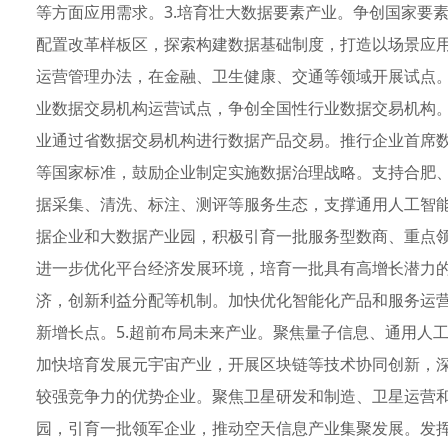
等方面应用需求。3.培育壮大数据要素产业。争创国家要
配置改革样板区，探索构建数据基础制度，打造以场景应
运营管理办法，在金融、卫生健康、交通等领域开展试点
业数据交易机构运营试点，争创全国性行业数据交易机构
业通过省数据交易机构进行数据产品交易。推行企业首席
等国家标准，鼓励企业制定实施数据治理战略。支持合肥
据采集、清洗、标注、测评等服务生态，支撑通用人工智
据企业和大数据产业园，积极引育一批服务型数商、重点领
进一步优化平台经济发展环境，培育一批具有高增长潜力
济，创新利益分配等机制。加快优化智能化产品和服务运
新增长点。5.超前布局未来产业。聚焦量子信息、通用人
加快培育发展元宇宙产业，开展区块链等技术协同创新，
较强竞争力的优势企业。聚焦卫星研发和制造、卫星运营
园，引育一批领军企业，推动空天信息产业集聚发展。发