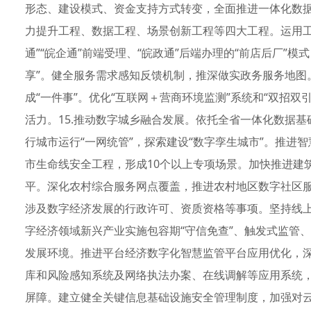
形态、建设模式、资金支持方式转变，全面推进一体化数据基
力提升工程、数据工程、场景创新工程等四大工程。运用工
通”“皖企通”前端受理、“皖政通”后端办理的“前店后厂”
享”。健全服务需求感知反馈机制，推深做实政务服务地图
成“一件事”。优化“互联网＋营商环境监测”系统和“双招双
活力。15.推动数字城乡融合发展。依托全省一体化数据
行城市运行“一网统管”，探索建设“数字孪生城市”。推进
市生命线安全工程，形成10个以上专项场景。加快推进建
平。深化农村综合服务网点覆盖，推进农村地区数字社区服
涉及数字经济发展的行政许可、资质资格等事项。坚持线
字经济领域新兴产业实施包容期“守信免查”、触发式监管、
发展环境。推进平台经济数字化智慧监管平台应用优化，
库和风险感知系统及网络执法办案、在线调解等应用系统，
屏障。建立健全关键信息基础设施安全管理制度，加强对云